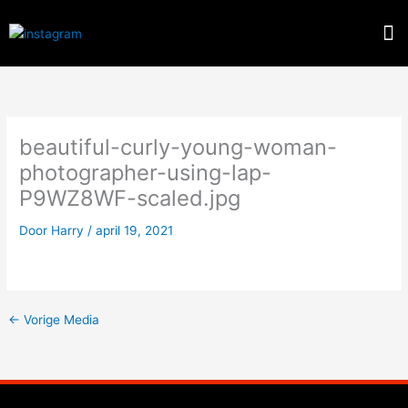
Spring
M
naar
de
inhoud
beautiful-curly-young-woman-
photographer-using-lap-
P9WZ8WF-scaled.jpg
Door
Harry
/
april 19, 2021
←
Vorige Media