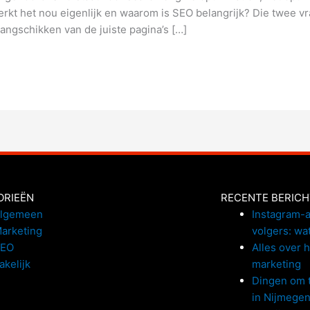
kt het nou eigenlijk en waarom is SEO belangrijk? Die twee 
angschikken van de juiste pagina’s […]
ORIEËN
RECENTE BERIC
lgemeen
Instagram-a
arketing
volgers: wa
SEO
Alles over 
akelijk
marketing
Dingen om t
in Nijmege