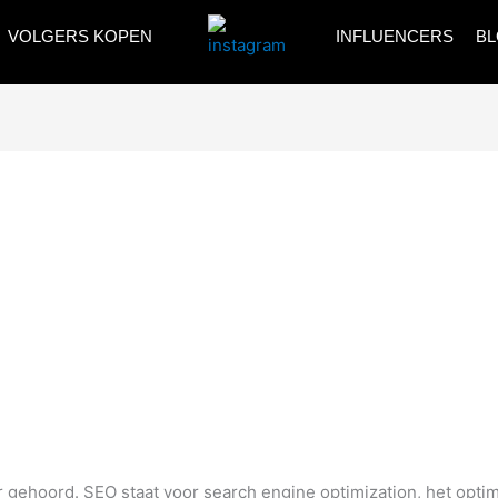
VOLGERS KOPEN
INFLUENCERS
B
 gehoord. SEO staat voor search engine optimization, het opti