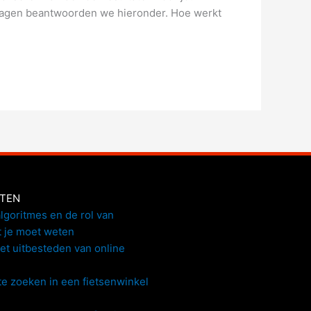
vragen beantwoorden we hieronder. Hoe werkt
HTEN
lgoritmes en de rol van
t je moet weten
het uitbesteden van online
e zoeken in een fietsenwinkel
n