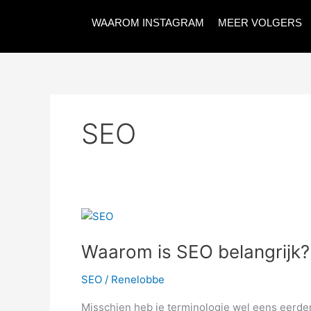
Spring
WAAROM INSTAGRAM
MEER VOLGERS
naar
de
inhoud
SEO
Waarom
is
Waarom is SEO belangrijk?
SEO
belangrijk?
SEO
/
Renelobbe
Misschien heb je terminologie wel eens eerder