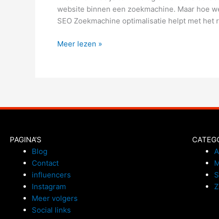
website binnen een zoekmachine. Maar hoe wer
SEO Zoekmachine optimalisatie helpt met het r
Meer lezen »
PAGINA’S
CATEG
Blog
A
Contact
M
influencers
Instagram
Z
Meer volgers
Social links