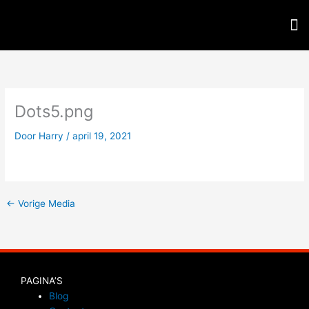
Spring
M
naar
de
inhoud
Dots5.png
Door
Harry
/
april 19, 2021
←
Vorige Media
PAGINA’S
Blog