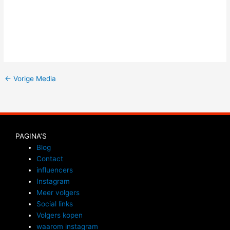
←
Vorige Media
PAGINA’S
Blog
Contact
influencers
Instagram
Meer volgers
Social links
Volgers kopen
waarom instagram